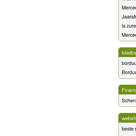
Merce
Jaaraf
is zur
Merce
kledin
borduu
Bordu
Financ
Schen
websh
beste 