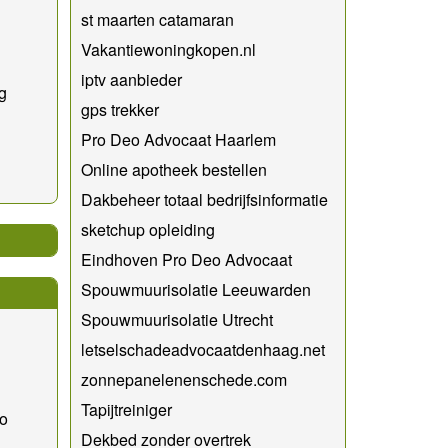
st maarten catamaran
Vakantiewoningkopen.nl
iptv aanbieder
g
gps trekker
Pro Deo Advocaat Haarlem
Online apotheek bestellen
Dakbeheer totaal bedrijfsinformatie
sketchup opleiding
Eindhoven Pro Deo Advocaat
Spouwmuurisolatie Leeuwarden
Spouwmuurisolatie Utrecht
letselschadeadvocaatdenhaag.net
zonnepanelenenschede.com
Tapijtreiniger
o
Dekbed zonder overtrek