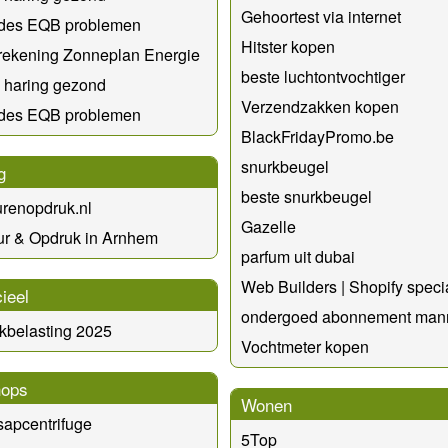
Gehoortest via internet
des EQB problemen
Hitster kopen
rekening Zonneplan Energie
beste luchtontvochtiger
e haring gezond
Verzendzakken kopen
des EQB problemen
BlackFridayPromo.be
snurkbeugel
g
beste snurkbeugel
renopdruk.nl
Gazelle
ur & Opdruk in Arnhem
parfum uit dubai
Web Builders | Shopify specia
ieel
ondergoed abonnement man
kbelasting 2025
Vochtmeter kopen
ops
Wonen
sapcentrifuge
5Top