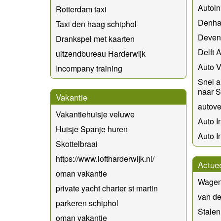
Autoi
Rotterdam taxi
Denha
Taxi den haag schiphol
Devent
Drankspel met kaarten
Delft 
uitzendbureau Harderwijk
Auto V
Incompany training
Snel a
naar S
Vakantie
autov
Vakantiehuisje veluwe
Auto I
Huisje Spanje huren
Auto I
Skottelbraai
https://www.loftharderwijk.nl/
Actue
oman vakantie
Wagen 
private yacht charter st martin
van der
parkeren schiphol
Stalen
oman vakantie