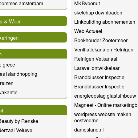
 pommes amsterdam
MKBvooruit
sketchup downloaden
s & Weer
Linkbuilding abonnementen
Web Actueel
keringen
Boekhouder Zoetermeer
Ventilatiekanalen Reinigen
n
Reinigen Vetkanaal
e grece
Laravel ontwikkelaar
es islandhopping
Brandblusser Inspectie
reizen
Brandblusser Inspectie
vakantie
energieopslag glastuinbouw
Magneet - Online marketing
it
wordpress website maken
oostvoorne
 Beauty by Renske
damesland.nl
derzaal Veluwe