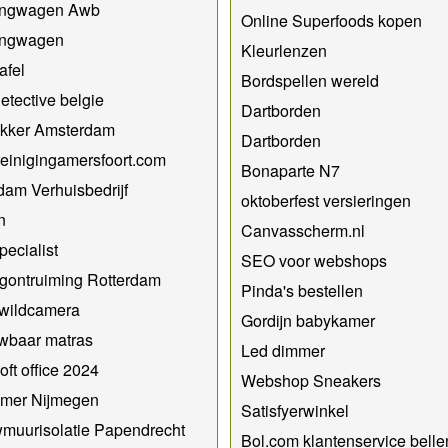
ngwagen Awb
Online Superfoods kopen
ngwagen
Kleurlenzen
afel
Bordspellen wereld
detective belgie
Dartborden
kker Amsterdam
Dartborden
einigingamersfoort.com
Bonaparte N7
dam Verhuisbedrijf
oktoberfest versieringen
n
Canvasscherm.nl
ecialist
SEO voor webshops
gontruiming Rotterdam
Pinda's bestellen
 wildcamera
Gordijn babykamer
wbaar matras
Led dimmer
oft office 2024
Webshop Sneakers
mer Nijmegen
Satisfyerwinkel
muurisolatie Papendrecht
Bol.com klantenservice belle