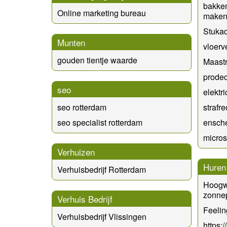
bakken
Online marketing bureau
maken 
Stuka
Munten
vloerv
gouden tientje waarde
Maastr
prode
seo
elektr
seo rotterdam
straf
seo specialist rotterdam
ensche
micros
Verhuizen
Huren
Verhuisbedrijf Rotterdam
Hoogw
zonne
Verhuis Bedrijf
Feeli
Verhuisbedrijf Vlissingen
https:/