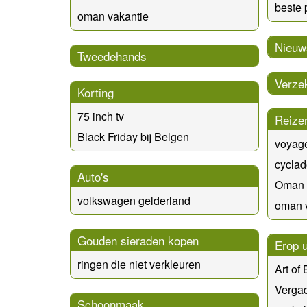
beste
oman vakantie
Nieuw
Tweedehands
Verze
Korting
75 inch tv
Reize
Black Friday bij Belgen
voyag
cyclad
Auto's
Oman 
volkswagen gelderland
oman 
Gouden sieraden kopen
Erop u
ringen die niet verkleuren
Art of
Verga
Schoonmaak