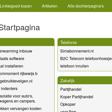
Linktegoed kopen
Artikelen
Alle dochterpagina's
Startpagina
Telefonie
verwarming inbouw
Simabonnement.nl
aats software
B2C Telecom telefoonhoesje
al installeren
telefoon inruilen
ommoment rijbewijs b
Zakelijk
//gebruiktevelgen.nl
indenters
Partijhandel
olatie voor auto's,
Koper Partijhandel
lwagens en campers.
Opkoper
okken vervangen kosten
user flow