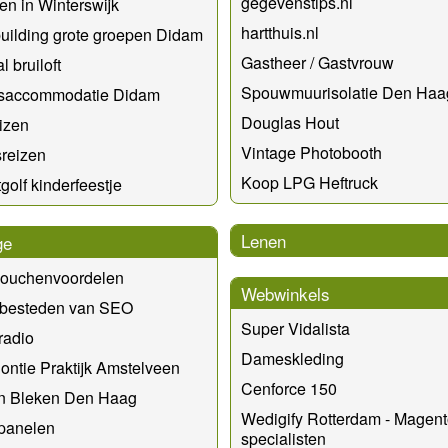
gegevenstips.nl
en in Winterswijk
hartthuis.nl
ilding grote groepen Didam
Gastheer / Gastvrouw
l bruiloft
Spouwmuurisolatie Den Haa
saccommodatie Didam
Douglas Hout
izen
Vintage Photobooth
reizen
Koop LPG Heftruck
golf kinderfeestje
Lenen
ge
ouchenvoordelen
Webwinkels
tbesteden van SEO
Super Vidalista
radio
Dameskleding
ontie Praktijk Amstelveen
Cenforce 150
n Bleken Den Haag
Wedigify Rotterdam - Magent
panelen
specialisten