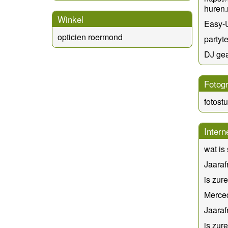
huren.
Winkel
Easy-U
opticien roermond
partyt
DJ ge
Fotogr
fotost
Intern
wat is 
Jaaraf
is zur
Merce
Jaaraf
is zur