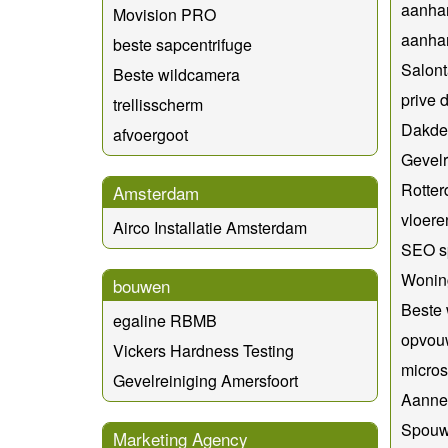
aanha
Movision PRO
aanha
beste sapcentrifuge
Salont
Beste wildcamera
prive 
trellisscherm
Dakde
afvoergoot
Gevelr
Rotter
Amsterdam
vloere
Airco Installatie Amsterdam
SEO sp
Wonin
bouwen
Beste
egaline RBMB
opvou
Vickers Hardness Testing
micros
Gevelreiniging Amersfoort
Aanne
Spouw
Marketing Agency