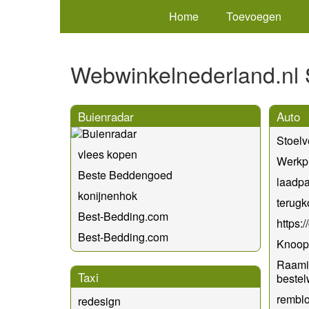
Home
Toevoegen
Webwinkelnederland.nl 
Buienradar
Auto
Stoel
vlees kopen
Werkpl
Beste Beddengoed
laadpa
konijnenhok
terugk
Best-Bedding.com
https:
Best-Bedding.com
Knoop 
Raamis
Taxi
beste
rembl
redesign