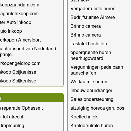
nkoopzaandam.com
Vergaderruimte huren
agautoinkoop.com
Bedrijfsruimte Almere
er Auto Inkoop
Brinno camera
Auto Inkoop
Brinno camera
erkopen Amersfoort
Lastafel bestellen
utotransport van Nederland
opbergruimte huren
panje.
heerhugowaard
erkopengeldrop.com
Vergunningen padelbaan
nkoop Spijkenisse
aanschaffen
nkoop Spijkenisse
Werkruimte huren
Inbouw deurdranger
el
Sales ondersteuning
reparatie Ophasselt
afzuiging horeca geruloos
 tol utrecht
Koeltechniek
 trapleuning
Kantoorruimte huren