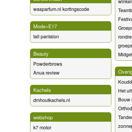
winkel
wasparfum.nl kortingscode
Teambu
Festiva
Mode+E17
Groep
tall pantalon
rondre
groeps
Beauty
Midget
Powderbrows
Overi
Anua review
Koudd
Kachels
Het ui
Bouw 
dmhoutkachels.nl
Orthod
webshop
Tande
zonne
k7 motor