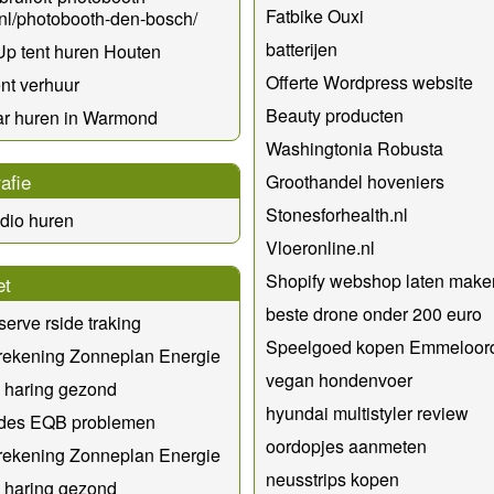
Fatbike Ouxi
nl/photobooth-den-bosch/
batterijen
p tent huren Houten
Offerte Wordpress website
ent verhuur
Beauty producten
ar huren in Warmond
Washingtonia Robusta
afie
Groothandel hoveniers
Stonesforhealth.nl
udio huren
Vloeronline.nl
Shopify webshop laten make
et
beste drone onder 200 euro
serve rside traking
Speelgoed kopen Emmeloor
rekening Zonneplan Energie
vegan hondenvoer
e haring gezond
hyundai multistyler review
des EQB problemen
oordopjes aanmeten
rekening Zonneplan Energie
neusstrips kopen
e haring gezond