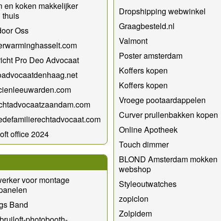
 en koken makkelijker
Dropshipping webwinkel
thuis
Graagbesteld.nl
door Oss
Valmont
erwarminghasselt.com
Poster amsterdam
icht Pro Deo Advocaat
Koffers kopen
oadvocaatdenhaag.net
Koffers kopen
icienleeuwarden.com
Vroege pootaardappelen
rechtadvocaatzaandam.com
Curver prullenbakken kopen
defamilierechtadvocaat.com
Online Apotheek
oft office 2024
Touch dimmer
BLOND Amsterdam mokken
webshop
erker voor montage
Styleoutwatches
panelen
zopiclon
ngs Band
Zolpidem
/bruiloft-photobooth-