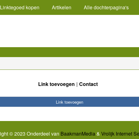
Linktegoed kopen
Artikelen
Alle dochterpagina's
Link toevoegen
Contact
Link toevoegen
ight © 2023 Onderdeel van
BaakmanMedia
&
Vrolijk Internet S